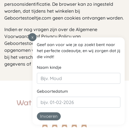
persoonsidentificatie. De browser kan zo ingesteld
worden, dat tijdens het winkelen bij
Geboortestoeltje.com geen cookies ontvangen worden.
Indien er nog vragen zijn over de Algemene
Voorwaarden of Privacy Policy van
x
Geboortestoeltje.com, kan contact met ons
Geef aan voor wie je op zoekt bent naar
opgenomen worden. Onze klantenservice helpt u verder
het perfecte cadeautje, en wij zorgen dat jij
bij het verschaffen van informatie bij vragen over
die vindt!
gegevens of bij het wijzigen van gegevens.
Naam kindje
Geboortedatum
Wat zeggen onze klanten?
Invoeren