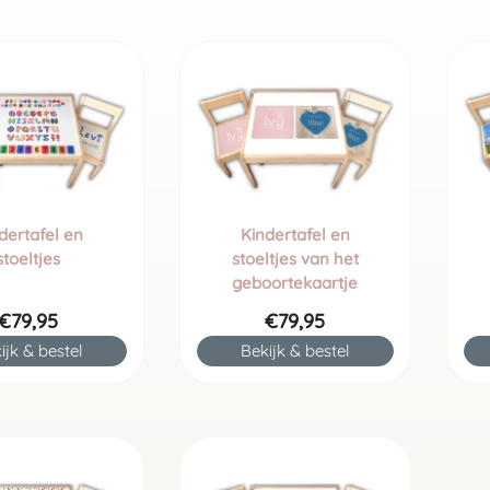
dertafel en
Kindertafel en
stoeltjes
stoeltjes van het
geboortekaartje
€79,95
€79,95
ijk & bestel
Bekijk & bestel