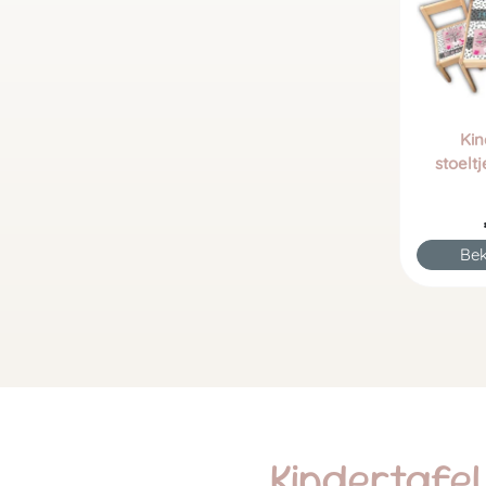
Kin
stoelt
Bek
Kindertafel