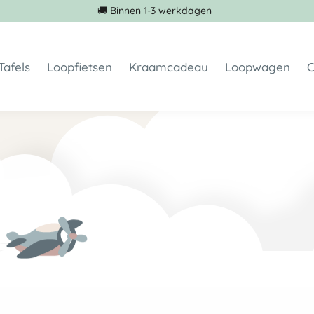
🚚 Binnen 1-3 werkdagen
Tafels
Loopfietsen
Kraamcadeau
Loopwagen
C
toeltjes geboortekaartje
Kindertafel met 1 stoeltje
Loopfiets 1 jaar
Spaarpot met naam
met naam
Kindertafel met 2 stoeltjes
Loopfiets 2 jaar
Geboortebord
oeltjes
Loopfiets 3 jaar
Krukje met naam
toeltje en stoeltje met naam zelf ontwerpen
Loopfiets staal
Koffertje met naam
toeltje met geboorte info
Houten driewieler
Houten standaard
toeltje met boodschap
Loopscooter met naam
Foto op hout
 op hout geprint
kraamcadeau geboortekaartje
ltjes