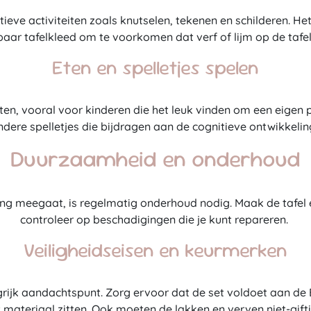
atieve activiteiten zoals knutselen, tekenen en schilderen. 
aar tafelkleed om te voorkomen dat verf of lijm op de tafe
Eten en spelletjes spelen
ten, vooral voor kinderen die het leuk vinden om een eigen p
ndere spelletjes die bijdragen aan de cognitieve ontwikkeling
Duurzaamheid en onderhoud
lang meegaat, is regelmatig onderhoud nodig. Maak de tafel
controleer op beschadigingen die je kunt repareren.
Veiligheidseisen en keurmerken
ngrijk aandachtspunt. Zorg ervoor dat de set voldoet aan de 
 materiaal zitten. Ook moeten de lakken en verven niet-giftig