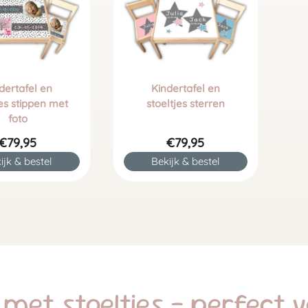
dertafel en
Kindertafel en
jes stippen met
stoeltjes sterren
foto
€79,95
€79,95
ijk & bestel
Bekijk & bestel
 met stoeltjes - perfect v