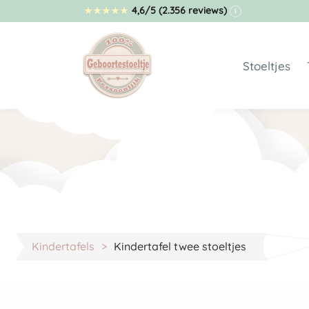
4,6/5
(2.356 reviews)
★
★
★
★
★
i
Stoeltjes
Geboortes
Stoeltje 
Budget st
Geboortes
Geboortes
Geboortes
Full color
Kindertafels
Kindertafel twee stoeltjes
Berenstoe