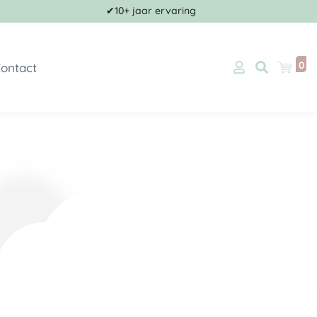
✔10+ jaar ervaring
0
ontact