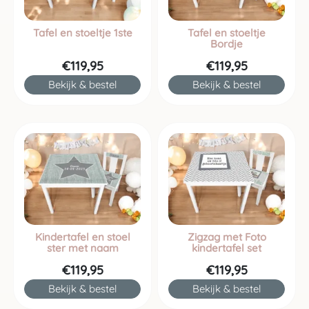
Tafel en stoeltje 1ste
Tafel en stoeltje
Bordje
€119,95
€119,95
Bekijk & bestel
Bekijk & bestel
Kindertafel en stoel
Zigzag met Foto
ster met naam
kindertafel set
€119,95
€119,95
Bekijk & bestel
Bekijk & bestel