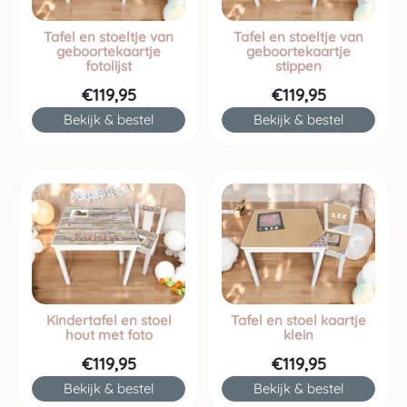
Tafel en stoeltje van
Tafel en stoeltje van
geboortekaartje
geboortekaartje
fotolijst
stippen
€119,95
€119,95
Bekijk & bestel
Bekijk & bestel
Kindertafel en stoel
Tafel en stoel kaartje
hout met foto
klein
€119,95
€119,95
Bekijk & bestel
Bekijk & bestel