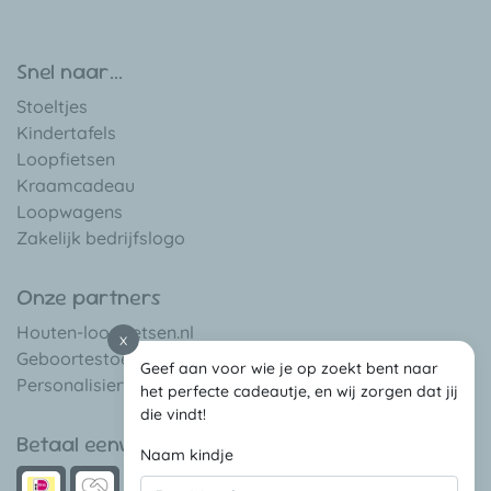
Snel naar...
Stoeltjes
Kindertafels
Loopfietsen
Kraamcadeau
Loopwagens
Zakelijk bedrijfslogo
Onze partners
Houten-loopfietsen.nl
x
Geboortestoeltje.be
Geef aan voor wie je op zoekt bent naar
Personalisierte-babygeschenke.de
het perfecte cadeautje, en wij zorgen dat jij
die vindt!
Betaal eenvoudig met
Naam kindje