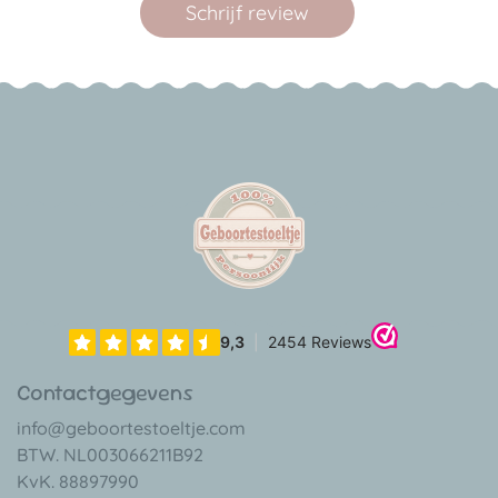
Schrijf review
Contactgegevens
info@geboortestoeltje.com
BTW. NL003066211B92
KvK. 88897990