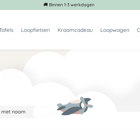
🚚 Binnen 1-3 werkdagen
Tafels
Loopfietsen
Kraamcadeau
Loopwagen
C
toeltjes geboortekaartje
Kindertafel met 1 stoeltje
Loopfiets 1 jaar
Spaarpot met naam
met naam
Kindertafel met 2 stoeltjes
Loopfiets 2 jaar
Geboortebord
oeltjes
Loopfiets 3 jaar
Krukje met naam
toeltje en stoeltje met naam zelf ontwerpen
Loopfiets staal
Koffertje met naam
toeltje met geboorte info
Houten driewieler
Houten standaard
toeltje met boodschap
Loopscooter met naam
Foto op hout
 op hout geprint
kraamcadeau geboortekaartje
e met naam
ltjes