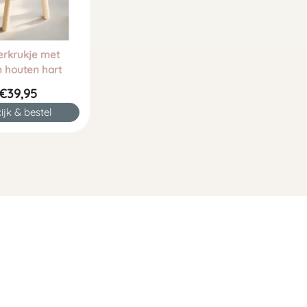
erkrukje met
 houten hart
€39,95
ijk & bestel