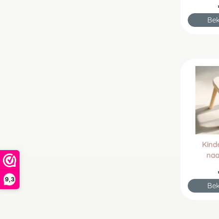
Bek
Kind
naa
9,3
Bek