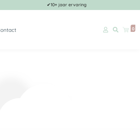
✔10+ jaar ervaring
0
ontact