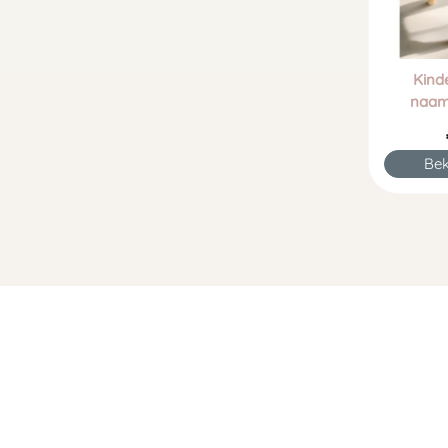
Kind
naam
Bek