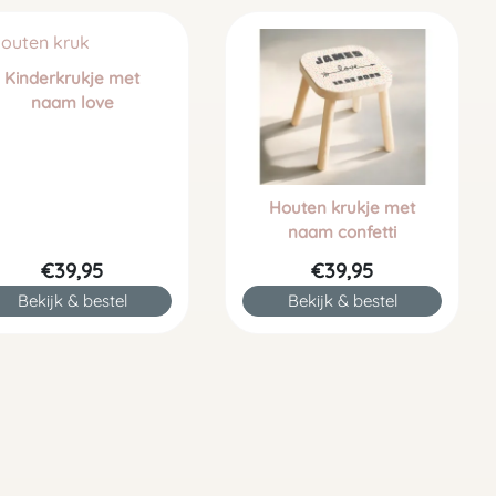
Kinderkrukje met
naam love
Houten krukje met
naam confetti
€39,95
€39,95
Bekijk & bestel
Bekijk & bestel