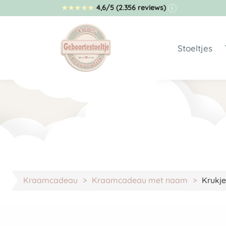
4,6/5
(2.356 reviews)
★
★
★
★
★
i
Stoeltjes
Geboortes
Stoeltje 
Budget st
Geboortes
Geboortes
Geboortes
Full color
Kraamcadeau
Kraamcadeau met naam
Krukj
Berenstoe