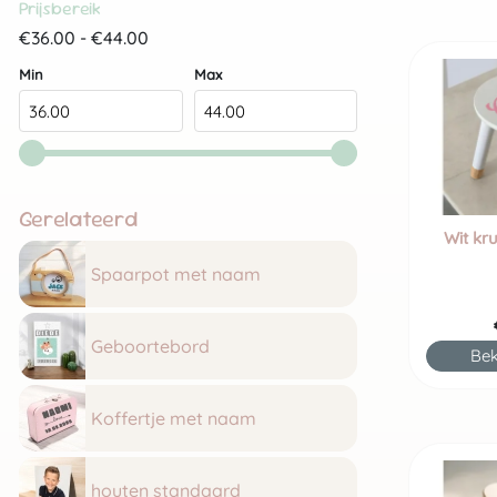
Prijsbereik
€36.00 - €44.00
Min
Max
Gerelateerd
Wit kr
Spaarpot met naam
Geboortebord
Bek
Koffertje met naam
houten standaard