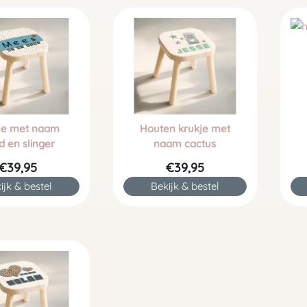
je met naam
Houten krukje met
d en slinger
naam cactus
€39,95
€39,95
ijk & bestel
Bekijk & bestel