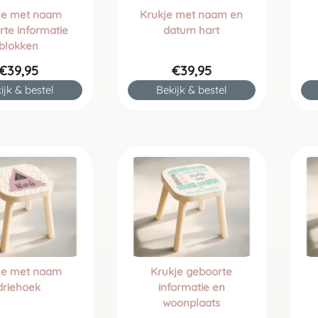
je met naam
Krukje met naam en
te informatie
datum hart
blokken
€39,95
€39,95
ijk & bestel
Bekijk & bestel
je met naam
Krukje geboorte
driehoek
informatie en
woonplaats