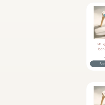
Kruk
ban
Bek