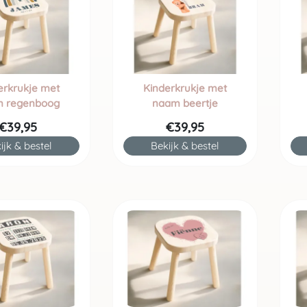
erkrukje met
Kinderkrukje met
 regenboog
naam beertje
€39,95
€39,95
ijk & bestel
Bekijk & bestel