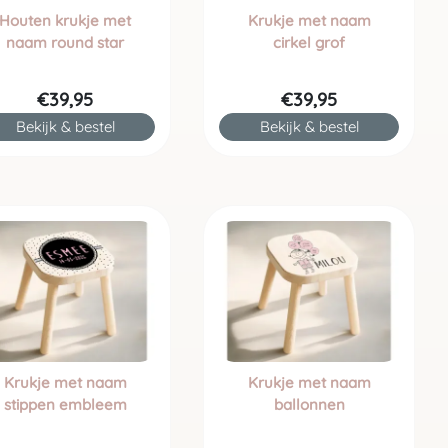
Houten krukje met
Krukje met naam
naam round star
cirkel grof
€39,95
€39,95
Bekijk & bestel
Bekijk & bestel
Krukje met naam
Krukje met naam
stippen embleem
ballonnen