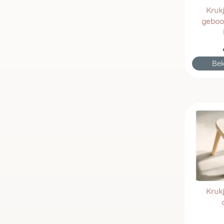
Kruk
geboor
Bek
Kruk