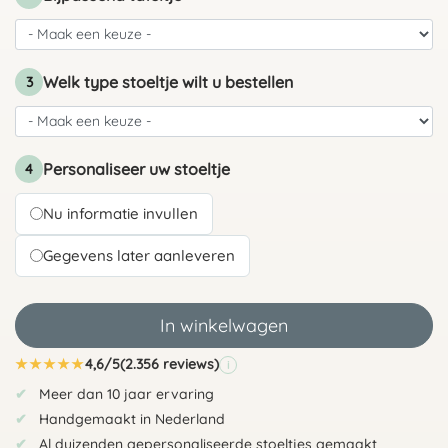
Welk type stoeltje wilt u bestellen
3
Personaliseer uw stoeltje
4
Nu informatie invullen
Gegevens later aanleveren
In winkelwagen
★
★
★
★
★
4,6/5
(2.356 reviews)
i
Meer dan 10 jaar ervaring
Handgemaakt in Nederland
Al duizenden gepersonaliseerde stoeltjes gemaakt