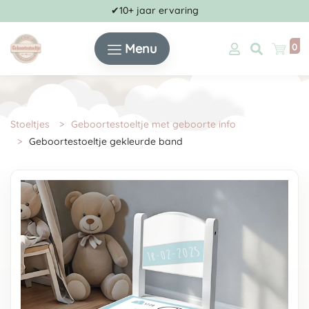
✔10+ jaar ervaring
Menu
0
Stoeltjes
Geboortestoeltje met geboorte info
Geboortestoeltje gekleurde band