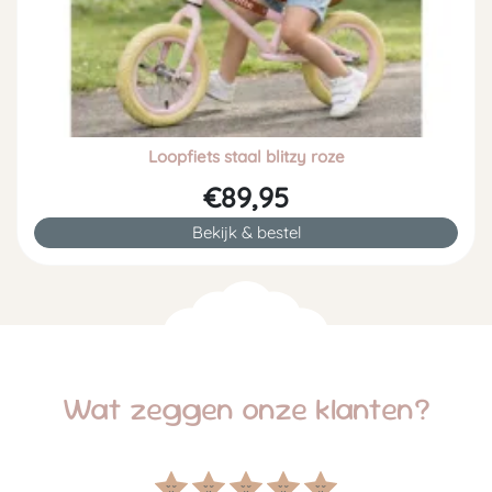
Loopfiets staal blitzy roze
€89,95
Bekijk & bestel
Wat zeggen onze klanten?