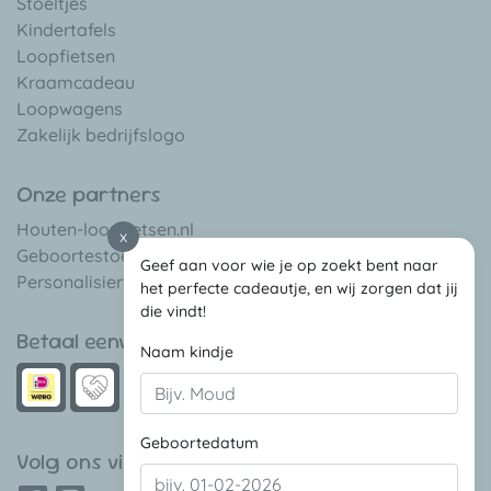
Stoeltjes
Kindertafels
Loopfietsen
Kraamcadeau
Loopwagens
Zakelijk bedrijfslogo
Onze partners
Houten-loopfietsen.nl
x
Geboortestoeltje.be
Geef aan voor wie je op zoekt bent naar
Personalisierte-babygeschenke.de
het perfecte cadeautje, en wij zorgen dat jij
die vindt!
Betaal eenvoudig met
Naam kindje
Geboortedatum
Volg ons via