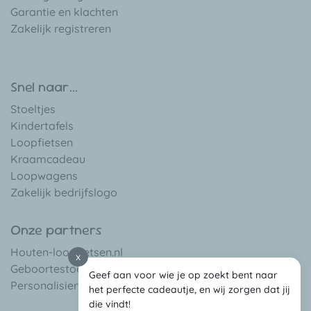
Garantie en klachten
Zakelijk registreren
Snel naar...
Stoeltjes
Kindertafels
Loopfietsen
Kraamcadeau
Loopwagens
Zakelijk bedrijfslogo
Onze partners
Houten-loopfietsen.nl
x
Geboortestoeltje.be
Geef aan voor wie je op zoekt bent naar
Personalisierte-babygeschenke.de
het perfecte cadeautje, en wij zorgen dat jij
die vindt!