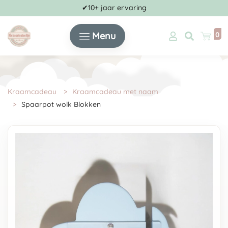
✔10+ jaar ervaring
Menu
0
Kraamcadeau
Kraamcadeau met naam
Spaarpot wolk Blokken