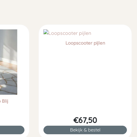
Loopscooter pijlen
Blij
€67,50
Bekijk & bestel