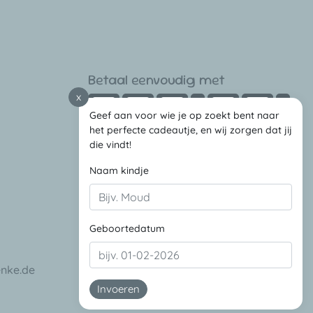
Betaal eenvoudig met
x
Geef aan voor wie je op zoekt bent naar
het perfecte cadeautje, en wij zorgen dat jij
die vindt!
Naam kindje
Volg ons via
Geboortedatum
enke.de
Invoeren