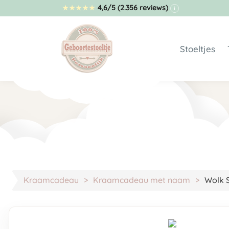
4,6/5
(2.356 reviews)
★
★
★
★
★
i
Stoeltjes
Geboortes
Stoeltje 
Budget st
Geboortes
Geboortes
Geboortes
Full color
Kraamcadeau
Kraamcadeau met naam
Wolk 
Berenstoe