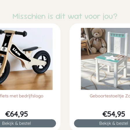
Misschien is dit wat voor jou?
iets met bedrijfslogo
Geboortestoeltje Zo 
€64,95
€54,95
Bekijk & bestel
Bekijk & bestel