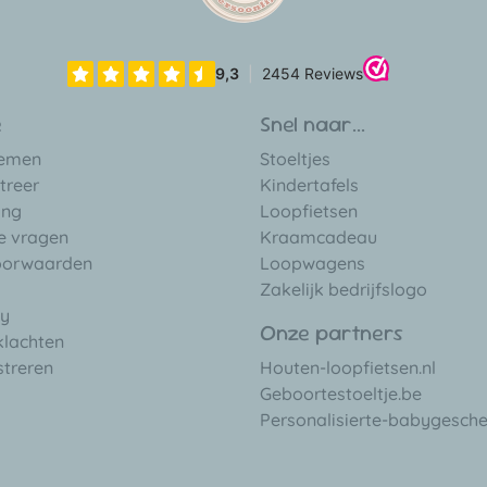
e
Snel naar...
nemen
Stoeltjes
treer
Kindertafels
ing
Loopfietsen
e vragen
Kraamcadeau
oorwaarden
Loopwagens
d
Zakelijk bedrijfslogo
cy
Onze partners
klachten
streren
Houten-loopfietsen.nl
Geboortestoeltje.be
Personalisierte-babygesch