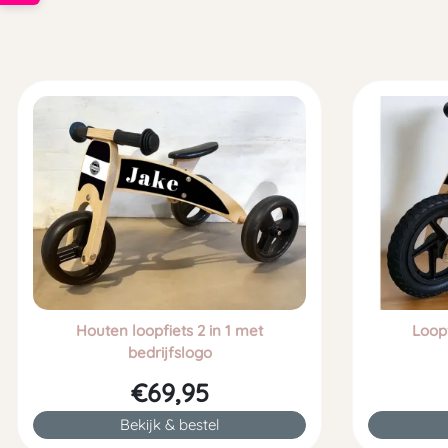
Houten loopfiets 2 in 1 met
Loopf
bedrijfslogo
€69,95
Bekijk & bestel