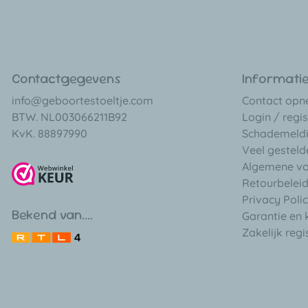
Contactgegevens
Informati
info@geboortestoeltje.com
Contact op
BTW. NL003066211B92
Login / regis
KvK. 88897990
Schademeld
Veel gesteld
Algemene v
Retourbelei
Privacy Poli
Bekend van....
Garantie en 
Zakelijk regi