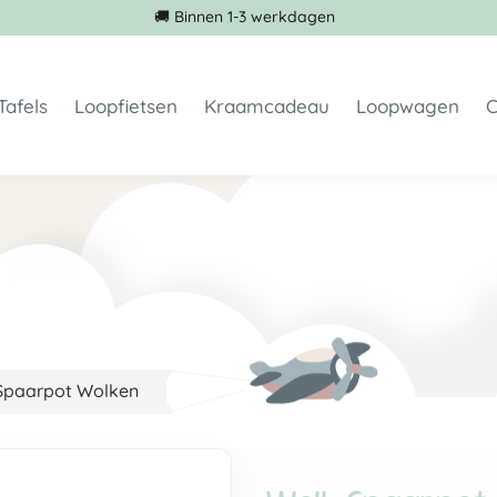
🚚 Binnen 1-3 werkdagen
Tafels
Loopfietsen
Kraamcadeau
Loopwagen
C
toeltjes geboortekaartje
Kindertafel met 1 stoeltje
Loopfiets 1 jaar
Spaarpot met naam
met naam
Kindertafel met 2 stoeltjes
Loopfiets 2 jaar
Geboortebord
oeltjes
Loopfiets 3 jaar
Krukje met naam
toeltje en stoeltje met naam zelf ontwerpen
Loopfiets staal
Koffertje met naam
toeltje met geboorte info
Houten driewieler
Houten standaard
toeltje met boodschap
Loopscooter met naam
Foto op hout
 op hout geprint
kraamcadeau geboortekaartje
Spaarpot Wolken
ltjes