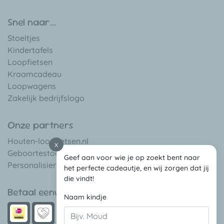
Snel naar...
Stoeltjes
Kindertafels
Loopfietsen
Kraamcadeau
Loopwagens
Zakelijk bedrijfslogo
Onze partners
Houten-loopfietsen.nl
x
Geboortestoeltje.be
Geef aan voor wie je op zoekt bent naar
Personalisierte-babygeschenke.de
het perfecte cadeautje, en wij zorgen dat jij
die vindt!
Betaal eenvoudig met
Naam kindje