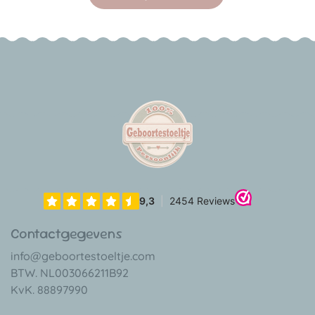
Contactgegevens
info@geboortestoeltje.com
BTW. NL003066211B92
KvK. 88897990